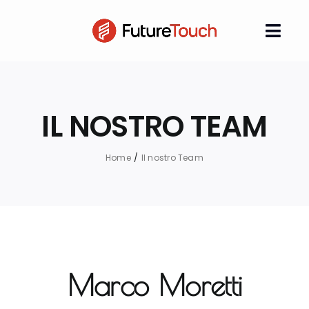
Salta
al
Togg
contenuto
Navi
Azienda
IL NOSTRO TEAM
Sicurezza Informatica
Analisi Forense
Home
Il nostro Team
Contatti
Blog
Marco Moretti